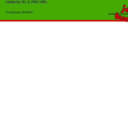
Edelprinz 30, A-3902 Vitis
j
buc
Umsetzung: AllesEDV