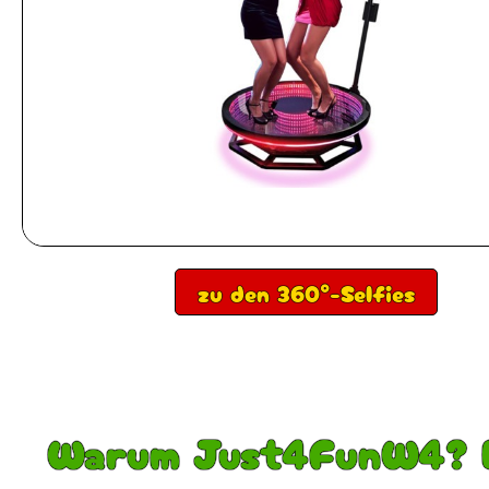
zu den 360°-Selfies
Warum Just4FunW4? 