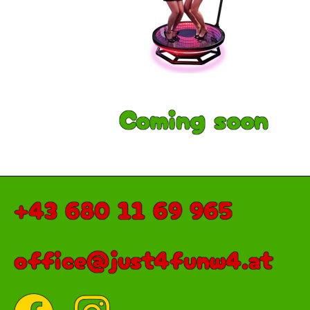
Coming soon
+43 680 11 69 965
office@just4funw4.at