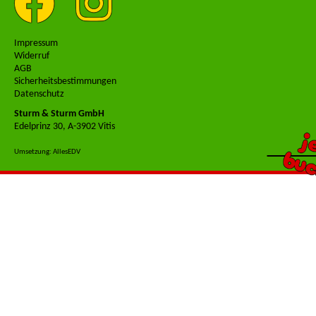
Impressum
Widerruf
AGB
Sicherheitsbestimmungen
Datenschutz
Sturm & Sturm GmbH
Edelprinz 30, A-3902 Vitis
j
buc
Umsetzung: AllesEDV