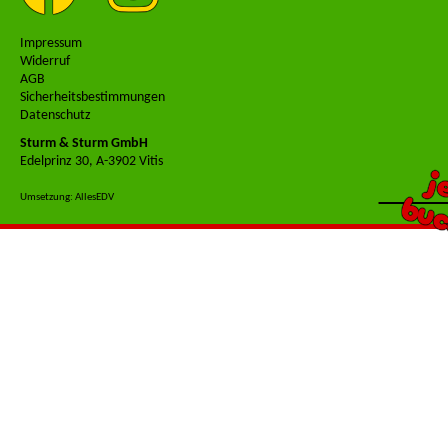
Impressum
Widerruf
AGB
Sicherheitsbestimmungen
Datenschutz
Sturm & Sturm GmbH
Edelprinz 30, A-3902 Vitis
j
buc
Umsetzung: AllesEDV